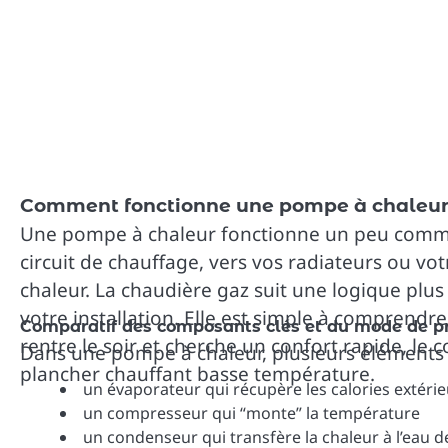
Vue détaillée des principes de fonctionnement et 
technologies afin d’identifier facilement leurs diffé
fondamentales
Comment fonctionne une pompe à chaleur 
Une pompe à chaleur fonctionne un peu comme un 
circuit de chauffage, vers vos radiateurs ou vot
chaleur. La chaudière gaz suit une logique plus
votre installation. Elle est simple à comprendr
Comparatif des composants clés et du mode de pr
rentre le soir et cherche un confort rapide, 
Dans une pompe à chaleur, plusieurs éléments t
plancher chauffant basse température.
un évaporateur qui récupère les calories extéri
un compresseur qui “monte” la température
un condenseur qui transfère la chaleur à l’eau 