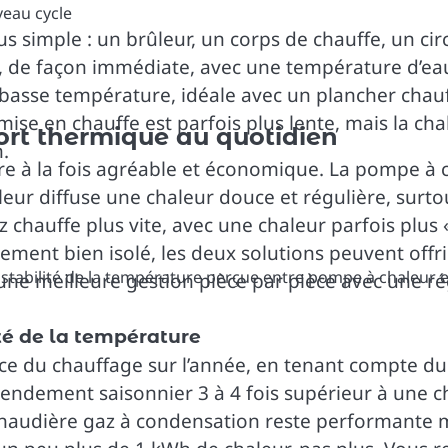
veau cycle
 simple : un brûleur, un corps de chauffe, un cir
n, de façon immédiate, avec une température d’ea
s basse température, idéale avec un plancher chau
ise en chauffe est parfois plus lente, mais la cha
ort thermique au quotidien
.
tre à la fois agréable et économique. La pompe à c
ur diffuse une chaleur douce et régulière, surto
chauffe plus vite, avec une chaleur parfois plus «
ement bien isolé, les deux solutions peuvent offr
ne meilleure gestion pièce par pièce avec une r
ité de la température
 du chauffage sur l’année, en tenant compte du 
endement saisonnier 3 à 4 fois supérieur à une ch
audière gaz à condensation reste performante mais