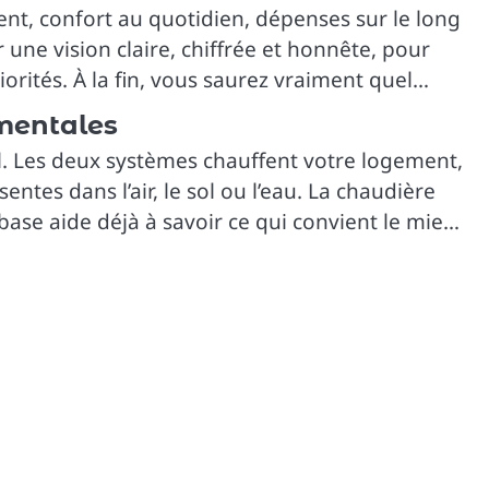
énergie verte et guide
nt, confort au quotidien, dépenses sur le long
de choix
 une vision claire, chiffrée et honnête, pour
orités. À la fin, vous saurez vraiment quel
Rénovation chauffage :
amentales
plancher chauffant ou
radiateurs, quel budget
al. Les deux systèmes chauffent votre logement,
prévoir ?
ntes dans l’air, le sol ou l’eau. La chaudière
base aide déjà à savoir ce qui convient le mieux
Plancher chauffant ou
radiateurs : comparatif
des coûts pour bien
choisir
Plancher chauffant ou
radiateurs : comment
choisir pour confort et
économies