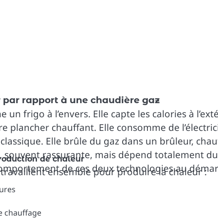
des
rences
par rapport à une chaudière gaz
frigo à l’envers. Elle capte les calories à l’exté
re plancher chauffant. Elle consomme de l’électrici
 classique. Elle brûle du gaz dans un brûleur, cha
e, souvent rassurante, mais dépend totalement du 
oduction de chaleur
le comportement de ces deux technologies au démar
ravaillent ensemble pour produire la chaleur :
eures
de chauffage