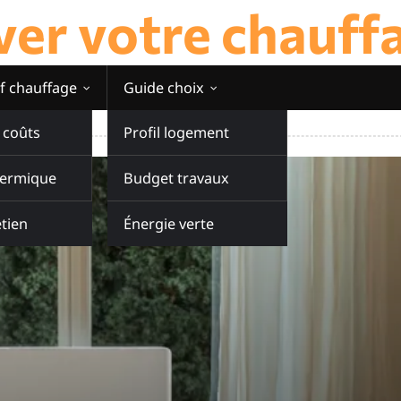
er votre chauff
f chauffage
Guide choix
 coûts
Profil logement
hermique
Budget travaux
tien
Énergie verte