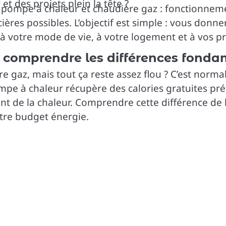
et des projets plein la tête ?
 pompe à chaleur et chaudière gaz : fonctionneme
ères possibles. L’objectif est simple : vous donner
 à votre mode de vie, à votre logement et à vos pri
: comprendre les différences fond
e gaz, mais tout ça reste assez flou ? C’est norm
mpe à chaleur récupère des calories gratuites prése
nt de la chaleur. Comprendre cette différence de 
otre budget énergie.