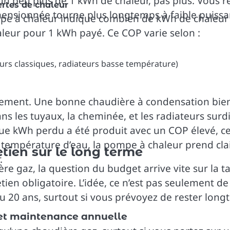
eu plus de 1 kWh de chaleur, pas plus. Vous resse
ertes de chaleur
nsionnée tourne plus longtemps à faible puissanc
e à chaleur indique combien de kWh de chaleur el
leur pour 1 kWh payé. Ce COP varie selon :
eurs classiques, radiateurs basse température)
dement. Une bonne chaudière à condensation bien r
ans les tuyaux, la cheminée, et les radiateurs su
ue kWh perdu a été produit avec un COP élevé, ce q
a température d’eau, la pompe à chaleur prend cl
etien sur le long terme
.
gaz, la question du budget arrive vite sur la tab
tien obligatoire. L’idée, ce n’est pas seulement de
u 20 ans, surtout si vous prévoyez de rester lon
n et maintenance annuelle