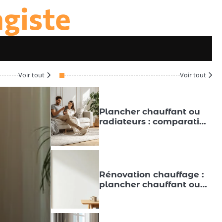
agiste
choisir pour confort et
économies
Plancher chauffant ou
radiateurs : le
comparatif écolo pour
Voir tout
Voir tout
payer moins
Plancher chauffant ou
radiateurs : comparatif
énergie verte et guide
de choix
Rénovation chauffage :
plancher chauffant ou
radiateurs, quel budget
prévoir ?