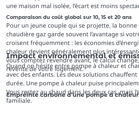
une maison mal isolée, l’écart est moins spect
Comparaison du coût global sur 10, 15 et 20 ans
Pour un jeune couple qui se projette, la bonne q
chaudière gaz garde souvent l’avantage si votre 
croisent fréquemment : les économies d’énergie
chaleur devient généralement plus intéressante,
Impact environnemental et émissi
vous comptez revendre avant, le calcul change
Quand on hésite entre pompe à chaleur et chaud
revente de votre logement.
avec des enfants. Les deux solutions chauffent
durée. Une pompe à chaleur puise principalement
Vous restez au chaud dans les deux cas, mais l’
Empreinte carbone d’une pompe à chaleur
familiale.