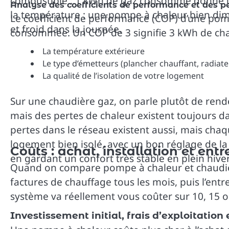
combustible : 1 kWh de gaz consommé donne un p
Analyse des coefficients de performance et des p
la température : une pompe à chaleur bien dime
Le coefficient de performance (COP) d’une pomp
et froid dans la journée.
consommée. Un COP de 3 signifie 3 kWh de cha
La température extérieure
Le type d’émetteurs (plancher chauffant, radiat
La qualité de l’isolation de votre logement
Sur une chaudière gaz, on parle plutôt de ren
mais des pertes de chaleur existent toujours d
pertes dans le réseau existent aussi, mais chaq
logement bien isolé, avec un bon réglage de l
Coûts : achat, installation et entr
en gardant un confort très stable en plein hiver
Quand on compare pompe à chaleur et chaudière 
factures de chauffage tous les mois, puis l’entre
système va réellement vous coûter sur 10, 15 o
Investissement initial, frais d’exploitatio