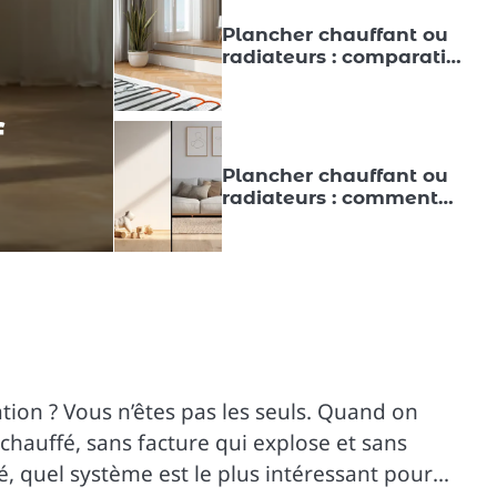
Plancher chauffant ou
radiateurs : comparatif
des coûts pour bien
choisir
ÉNERGIE VERTE
f
Plancher chauffant
énergie verte et g
Plancher chauffant ou
radiateurs : comment
choisir pour confort et
Vous rêvez d’un appartement bien chauffé en hiv
économies
Plancher chauffant ou
radiateurs : le
comparatif écolo pour
payer moins
ion ? Vous n’êtes pas les seuls. Quand on
 chauffé, sans facture qui explose et sans
Plancher chauffant ou
é, quel système est le plus intéressant pour
radiateurs : comparatif