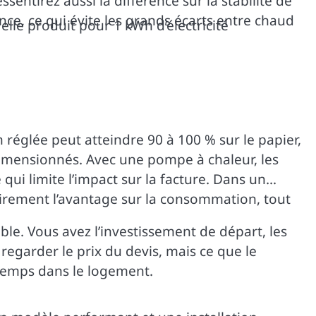
ntirez aussi la différence sur la stabilité de
e, ce qui évite les grands écarts entre chaud
le produit pour 1 kWh d’électricité
églée peut atteindre 90 à 100 % sur le papier,
rdimensionnés. Avec une pompe à chaleur, les
ui limite l’impact sur la facture. Dans un
airement l’avantage sur la consommation, tout
le. Vous avez l’investissement de départ, les
 regarder le prix du devis, mais ce que le
gtemps dans le logement.