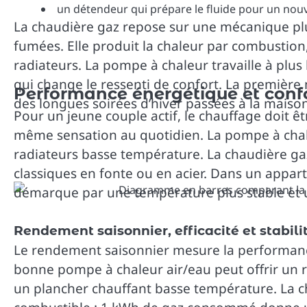
un détendeur qui prépare le fluide pour un nou
La chaudière gaz repose sur une mécanique plus
fumées. Elle produit la chaleur par combustio
radiateurs. La pompe à chaleur travaille à plu
qui change le ressenti de confort. La première m
Performance énergétique et conf
des longues soirées d’hiver passées à la maison
Pour un jeune couple actif, le chauffage doit ê
même sensation au quotidien. La pompe à chale
radiateurs basse température. La chaudière gaz 
classiques en fonte ou en acier. Dans un appart
démarque par une température plus stable et u
Rendement saisonnier, efficacité et stabil
Le rendement saisonnier mesure la performance
bonne pompe à chaleur air/eau peut offrir un r
un plancher chauffant basse température. La ch