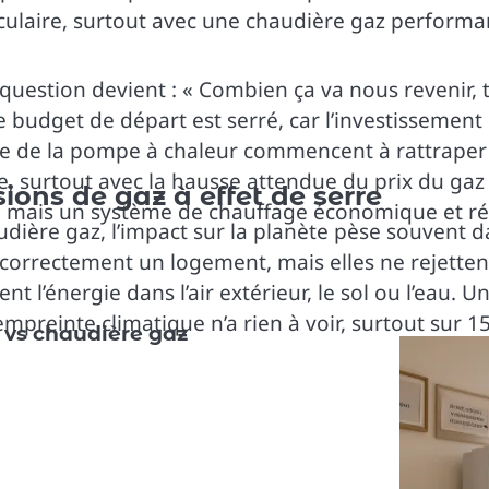
aculaire, surtout avec une chaudière gaz performa
uestion devient : « Combien ça va nous revenir, to
budget de départ est serré, car l’investissement e
 de la pompe à chaleur commencent à rattraper le
 surtout avec la hausse attendue du prix du gaz e
ons de gaz à effet de serre
, mais un système de chauffage économique et réc
ière gaz, l’impact sur la planète pèse souvent da
 correctement un logement, mais elles ne rejetten
 l’énergie dans l’air extérieur, le sol ou l’eau. 
empreinte climatique n’a rien à voir, surtout sur
 vs chaudière gaz