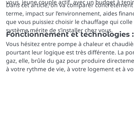
vous, jeune couple actif, avec un budget à tenir 
Dans cet article, on va comparer concrètement
terme, impact sur l’environnement, aides financi
que vous puissiez choisir le chauffage qui colle
système mérite de s’installer chez vous.
Fonctionnement et technologies 
Vous hésitez entre pompe à chaleur et chaudièr
pourtant leur logique est très différente. La po
gaz, elle, brûle du gaz pour produire directeme
à votre rythme de vie, à votre logement et à v