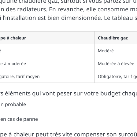
qu’une chaudière gaz, surtout si vous partez sur 
n des radiateurs. En revanche, elle consomme mo
 si l’installation est bien dimensionnée. Le tablea
e à chaleur
Chaudière gaz
é
Modéré
le à modérée
Modérée à élevée
gatoire, tarif moyen
Obligatoire, tarif
ieurs éléments qui vont peser sur votre budget cha
ion probable
s en cas de panne
e à chaleur peut très vite compenser son surcoût 