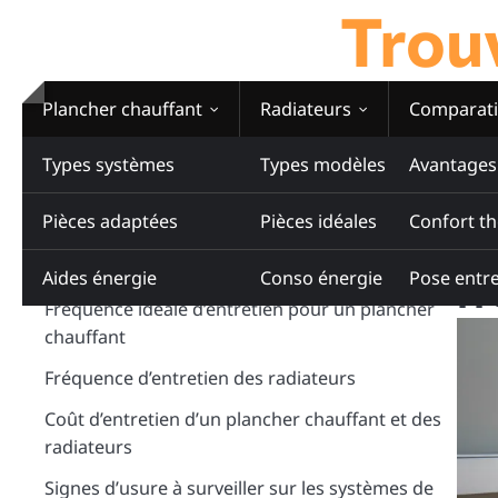
Trouv
Skip
to
content
Plancher chauffant
Radiateurs
Comparati
Types systèmes
Types modèles
Avantages
Ho
Sommaire
Entr
Pièces adaptées
Pièces idéales
Confort t
En
Pourquoi entretenir régulièrement un
plancher chauffant et des radiateurs ?
Aides énergie
Conso énergie
Pose entre
fr
Fréquence idéale d’entretien pour un plancher
chauffant
Fréquence d’entretien des radiateurs
Coût d’entretien d’un plancher chauffant et des
radiateurs
Signes d’usure à surveiller sur les systèmes de