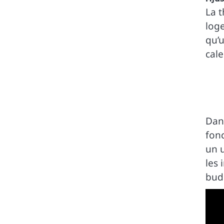
La t
loge
qu’
cale
Dans
fon
un u
les 
bud