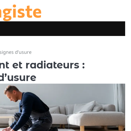
agiste
 signes d’usure
t et radiateurs :
d’usure