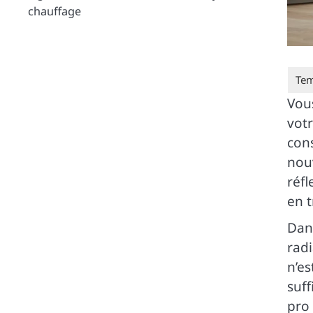
chauffage
Vou
votr
con
nou
réfl
en t
Dans
radi
n’es
suf
pro 