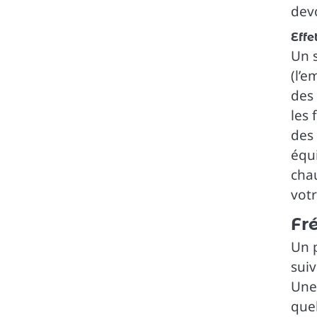
devo
Effe
Un s
(l’e
des 
les 
des 
équ
chau
votr
Fr
Un p
suiv
Une 
quel