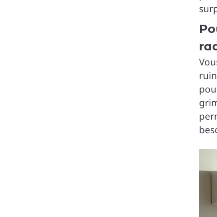
surp
Po
ra
Vou
ruin
pous
grim
per
bes