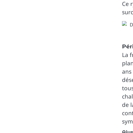
Ce 
surc
Pér
La 
plan
ans 
dése
tous
chal
de l
cont
sym
Ajus